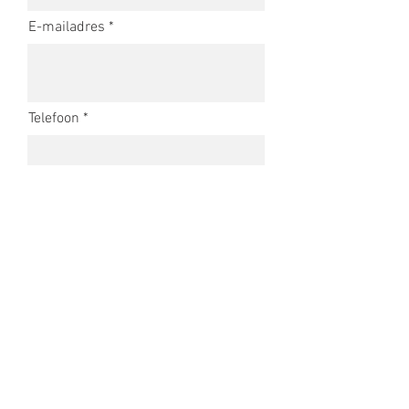
E-mailadres
Telefoon
Woonplaats
Bouwplaats
Volgende