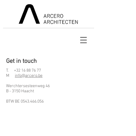
Get in touch
T.
+32 16 88 76 77
M
info@arcero.be
Werchtersesteenweg 46
B - 3150 Haacht
BTW BE
0543.466.056